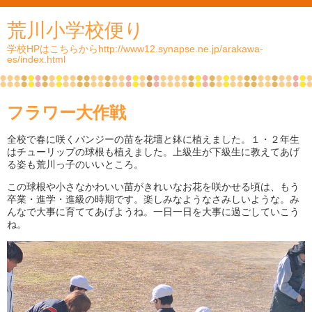
荒川小学校便り
学校HPはこちらからhttp://www12.synapse.ne.jp/arakawa-
es/index.html
フラワー大作戦
全校で春に咲くパンジーの苗を花壇と鉢に植えました。１・２年生
はチューリップの球根も植えました。上級生が下級生に教えてあげ
る姿も荒川っ子のいいところ。
この球根や小さなかわいい苗がきれいなお花を咲かせる頃は、もう
卒業・進学・進級の時期です。楽しみなようなさみしいような。み
んなで大事に育ててあげようね。一日一日を大事に過ごしていこう
ね。