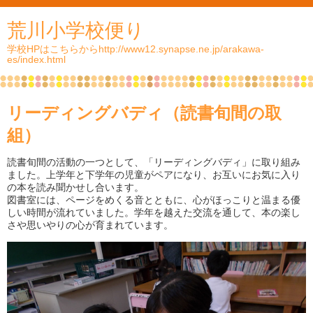
荒川小学校便り
学校HPはこちらからhttp://www12.synapse.ne.jp/arakawa-
es/index.html
リーディングバディ（読書旬間の取
組）
読書旬間の活動の一つとして、「リーディングバディ」に取り組み
ました。上学年と下学年の児童がペアになり、お互いにお気に入り
の本を読み聞かせし合います。
図書室には、ページをめくる音とともに、心がほっこりと温まる優
しい時間が流れていました。学年を越えた交流を通して、本の楽し
さや思いやりの心が育まれています。