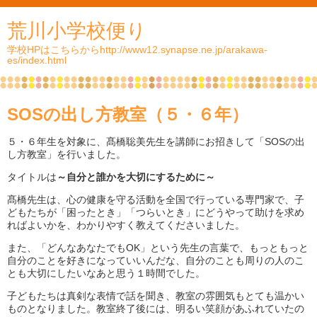
荒川小学校便り
学校HPはこちらからhttp://www12.synapse.ne.jp/arakawa-
es/index.html
SOSの出し方教室（５・６年）
５・６年生を対象に、髙橋聡美先生を講師にお招きして「SOSの出
し方教室」を行いました。
タイトルは
～自分と誰かを大切にするために～
髙橋先生は、心の健康を守る活動を全国で行っている専門家で、子
どもたちが「困ったとき」「つらいとき」にどうやって助けを求め
ればよいかを、わかりやすく教えてくださいました。
また、「どんなあなたでもOK」という先生の言葉で、もっともっと
自分のことを好きになっていいんだな、自分のことも周りの人のこ
とも大切にしたいなあと思う１時間でした。
子どもたちは真剣な表情で話を聞き、教室の雰囲気もとても温かい
ものとなりました。教室終了後には、明るい笑顔があふれていたの